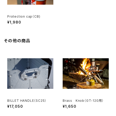
Protection cap（CB)
¥1,980
その他の商品
BILLET HANDLE（SC25）
Brass Knob（GT-120用）
¥17,050
¥1,650