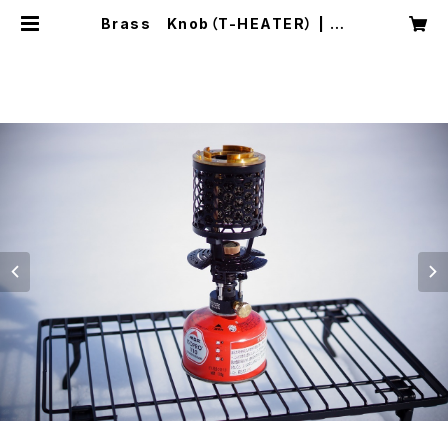
Brass Knob（T-HEATER） | Pl
us-EX