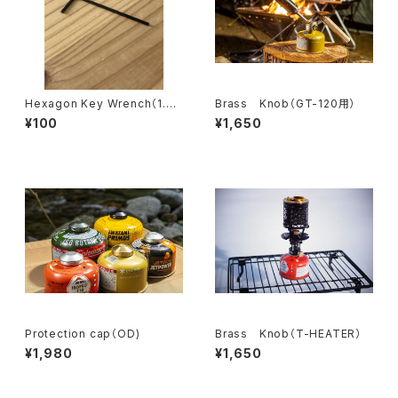
Hexagon Key Wrench（1.5
Brass Knob（GT-120用）
mm）
¥100
¥1,650
Protection cap（OD)
Brass Knob（T-HEATER）
¥1,980
¥1,650