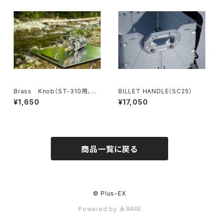
Brass Knob（ST-310用、ST
BILLET HANDLE（SC25）
-340用）
¥1,650
¥17,050
商品一覧に戻る
© Plus-EX
Powered by